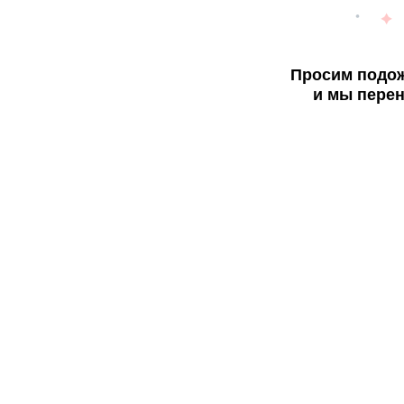
Просим подож
и мы перен